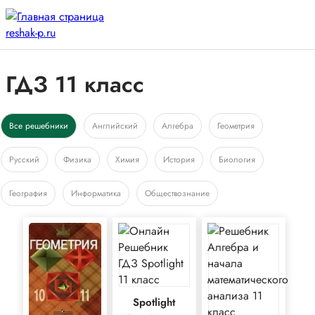
ГДЗ 11 класс
Все решебники
Английский
Алгебра
Геометрия
Русский
Физика
Химия
История
Биология
География
Информатика
Обществознание
Spotlight