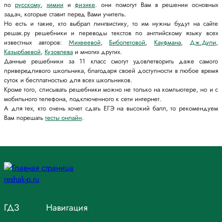
по
русскому
,
химии
и
физике
. они помогут Вам в решении основных
задач, которые ставит перед Вами учитель.
Но есть и такие, кто выбрал лингвистику, то им нужны будут на сайте
решак.ру решебники и переводы текстов по английскому языку всех
известных авторов:
Михееевой
,
Биболетовой
,
Кауфмана
,
Дж.Дули
,
Казырбаевой
,
Кузовлева
и многих других.
Данные решебники за 11 класс смогут удовлетворить даже самого
привередливого школьника, благодаря своей доступности в любое время
суток и бесплатностью для всех школьников.
Кроме того, списывать решебники можно не только на компьютере, но и с
мобильного телефона, подключенного к сети интернет.
А для тех, кто очень хочет сдать ЕГЭ на высокий балл, то рекомендуем
Вам порешать
тесты онлайн
.
ГДЗ
Навигация