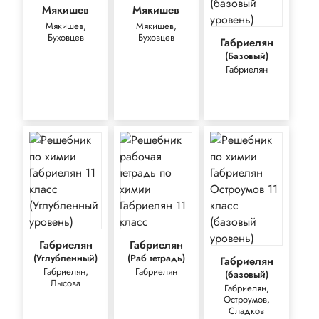
Мякишев
Мякишев
Мякишев,
Мякишев,
Буховцев
Буховцев
Габриелян
(Базовый)
Габриелян
Габриелян
Габриелян
(Углубленный)
(Раб тетрадь)
Габриелян
Габриелян,
Габриелян
(базовый)
Лысова
Габриелян,
Остроумов,
Сладков